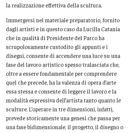
la realizzazione effettiva della scultura.
Alumni & Partners
Immergersi nel materiale preparatorio, fornito
dagli artisti e in questo caso da Lucilla Catania
Alumni
che in qualità di Presidente del Parco ha
Partners
scrupolosamente custodito gli appunti e i
disegni, consente di accendere una luce su una
Give to Temple Rome
fase del lavoro artistico spesso tralasciata che,
oltre a essere fondamentale per comprendere
Gallery of Art
quel che precede, ha la valenza di opera d’arte
essa stessa e consente di leggere il lavoro e la
Current & Upcoming Exhibitions
modalità espressiva dell’artista tanto quanto le
Exhibition Archive
sculture. L’operare in tre dimensioni, infatti,
Contact the Gallery
prevede storicamente una genesi che passa per
una fase bidimensionale, il progetto, il disegno o