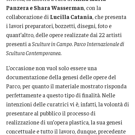
Open Day
Panzera e Shara Wasserman
, con la
collaborazione di
Lucilla Catania
, che presenta
i lavori preparatori, bozzetti, disegni, foto e
Students
quant’altro, delle opere realizzate dai 22 artisti
Academic Advising
presenti a
Sculture in Campo. Parco Internazionale di
Scultura Contemporanea
.
Academic Support/Student Success
Health & Safety
L’occasione non vuol solo essere una
documentazione della genesi delle opere del
Temple Rome Library
Parco, per quanto il materiale mostrato risponda
Diversity & Inclusion
perfettamente a questo tipo di finalità. Nelle
intenzioni delle curatrici vi è, infatti, la volontà di
Italian Help Desk
presentare al pubblico il processo di
Student Housing
realizzazione di un’opera plastica, la sua genesi
concettuale e tutto il lavoro, dunque, precedente
Student Life