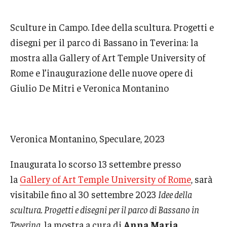
Pre-College Programs
Sculture in Campo. Idee della scultura. Progetti e
disegni per il parco di Bassano in Teverina: la
Adult Study Abroad
mostra alla Gallery of Art Temple University of
Studio Art
Rome e l’inaugurazione delle nuove opere di
Giulio De Mitri e Veronica Montanino
Adult Education
Admissions
Veronica Montanino, Speculare, 2023
Apply to Study Abroad
Inaugurata lo scorso 13 settembre presso
Undergraduate Admissions
la
Gallery of Art Temple University of Rome
, sarà
Adult Education Programs
visitabile fino al 30 settembre 2023
Idee della
scultura. Progetti e disegni per il parco di Bassano in
Visit/Schedule a Tour or Meeting
Teverina
, la mostra a cura di
Anna Maria