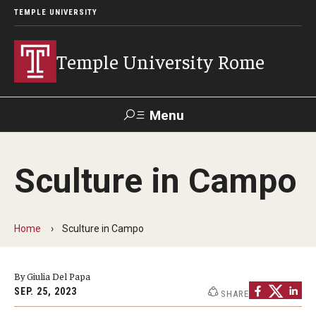
TEMPLE UNIVERSITY
Temple University Rome
Menu
Search
Sculture in Campo
Space
Apply
Contact
Giving
Rentals
Home
Sculture in Campo
About
Mission & Vision
By Giulia Del Papa
SEP. 25, 2023
SHARE
Facilities